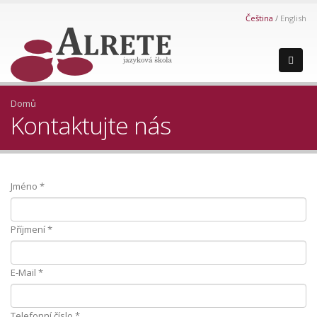
Čeština
English
Domů
Kontaktujte nás
Jméno
*
Příjmení
*
E-Mail
*
Telefonní číslo
*