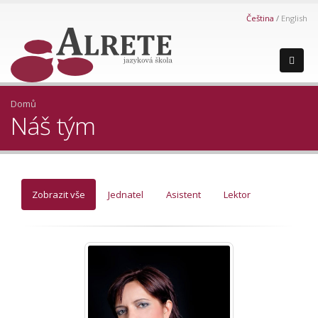
Čeština
English
Domů
Náš tým
Zobrazit vše
Jednatel
Asistent
Lektor