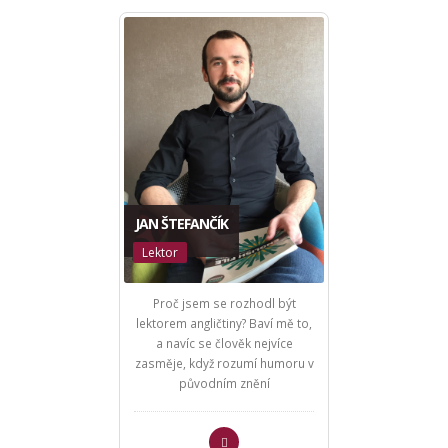
JAN ŠTEFANČÍK
Lektor
Proč jsem se rozhodl být
lektorem angličtiny? Baví mě to,
a navíc se člověk nejvíce
zasměje, když rozumí humoru v
původním znění