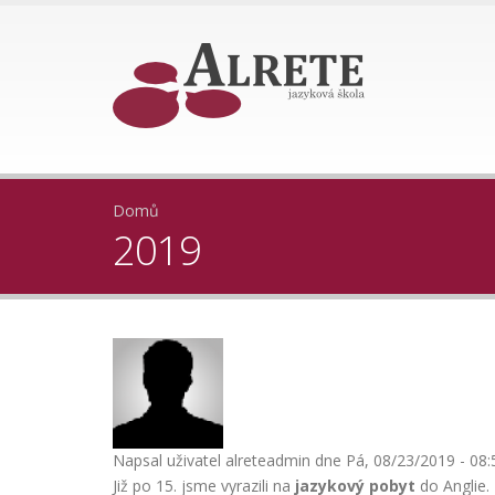
Domů
2019
Napsal uživatel
alreteadmin
dne Pá, 08/23/2019 - 08:
Již po 15. jsme vyrazili na
jazykový pobyt
do Anglie.