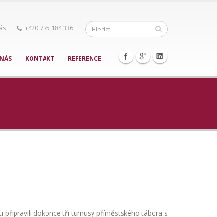
nás
+420 775 184 336
 NÁS
KONTAKT
REFERENCE
ti připravili dokonce tři turnusy příměstského tábora s