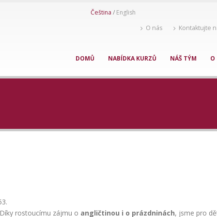
Čeština
English
O nás
Kontaktujte 
DOMŮ
NABÍDKA KURZŮ
NÁŠ TÝM
O
53.
 Díky rostoucímu zájmu o
angličtinou i o prázdninách
, jsme pro dě