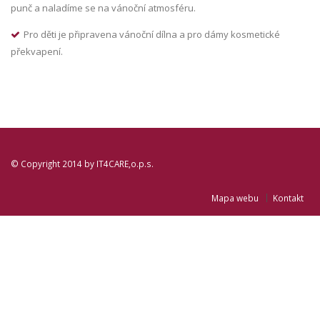
punč a naladíme se na vánoční atmosféru.
Pro děti je připravena vánoční dílna a pro dámy kosmetické
překvapení.
© Copyright 2014 by
IT4CARE,o.p.s.
Mapa webu
Kontakt